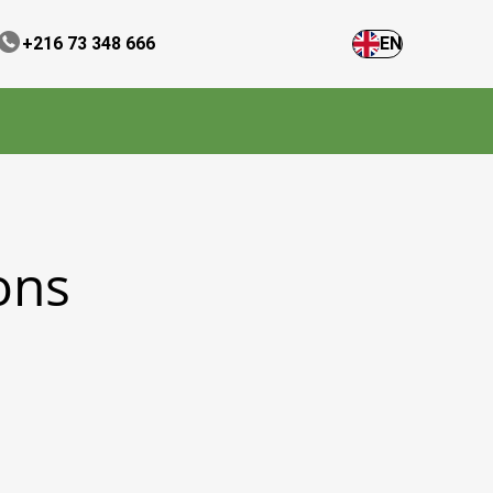
+216 73 348 666
EN
ons