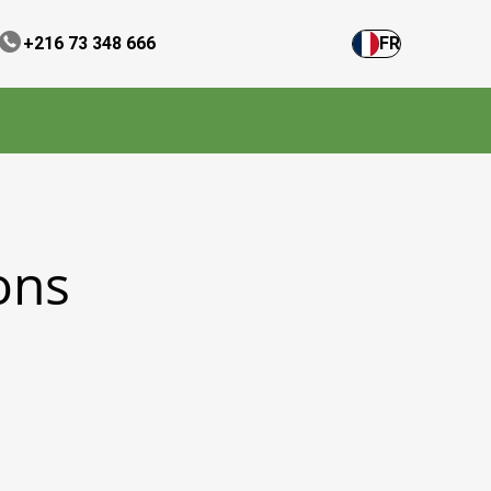
+216 73 348 666
FR
ons